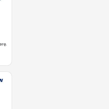
erę.
w