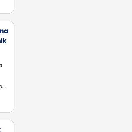
 na
ik
a
ku…
k