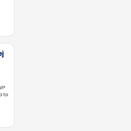
j
sł?
a to