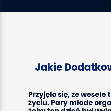
Jakie Dodatko
Przyjęło się, że wesele
życiu. Pary młode orga
żeby ten dzień był wyj