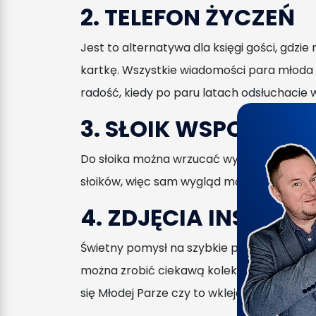
2. TELEFON ŻYCZEŃ
Jest to alternatywa dla księgi gości, gdz
kartkę. Wszystkie wiadomości para młoda 
radość, kiedy po paru latach odsłuchacie 
3. SŁOIK WSPOMNIE
Do słoika można wrzucać wypisane przez g
słoików, więc sam wygląd możecie wybrać
4. ZDJĘCIA INSTAX-
Świetny pomysł na szybkie pamiątkowe zdj
można zrobić ciekawą kolekcję ze wszystkim
się Młodej Parze czy to wklejając do księg