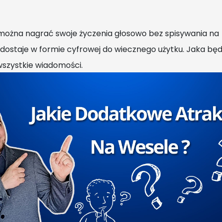
ie można nagrać swoje życzenia głosowo bez spisywania na
dostaje w formie cyfrowej do wiecznego użytku. Jaka będ
wszystkie wiadomości.
Ń
ości karteczki z życzeniami czy miłym słowem. Są różne
 przy zamówieniu.
EM
ęcia z Waszymi gośćmi. Zdjęcia są drukowane od razu, w
i gośćmi. Zazwyczaj robi się po dwa zdjęcia i jedno zost
i gości lub zostawiając w umówionym miejscu.