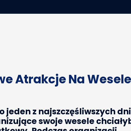
we Atrakcje Na Wesele
 to jeden z najszczęśliwszych dn
nizujące swoje wesele chciały
ątkowy. Podczas organizacji