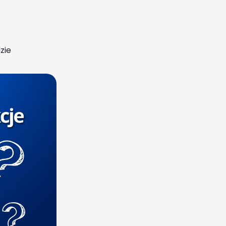
zie
 formy
ięc
awia