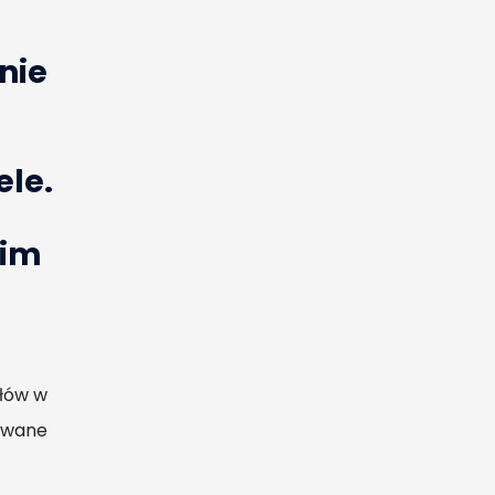
nie
ele.
oim
słów w
rowane