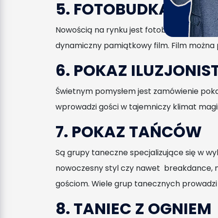
5. FOTOBUDKA 360 
Nowością na rynku jest fotobudka, która r
dynamiczny pamiątkowy film. Film można p
6. POKAZ ILUZJONIS
Świetnym pomysłem jest zamówienie pokazu I
wprowadzi gości w tajemniczy klimat magii
7. POKAZ TAŃCÓW
Są grupy taneczne specjalizujące się w w
nowoczesny styl czy nawet breakdance, m
gościom. Wiele grup tanecznych prowadzi 
8. TANIEC Z OGNIEM