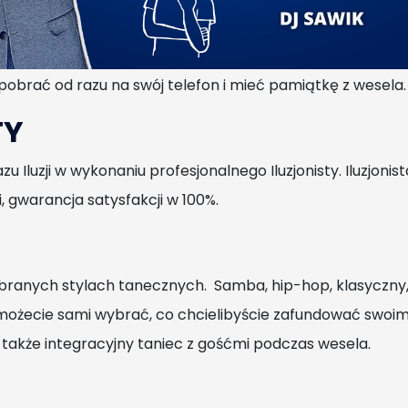
STOPNI
obi ujęcia dookoła stojącej na podeście osoby ,tworząc
obrać od razu na swój telefon i mieć pamiątkę z wesela.
TY
luzji w wykonaniu profesjonalnego Iluzjonisty. Iluzjonist
, gwarancja satysfakcji w 100%.
ybranych stylach tanecznych. Samba, hip-hop, klasyczny
ożecie sami wybrać, co chcielibyście zafundować swoi
także integracyjny taniec z gośćmi podczas wesela.